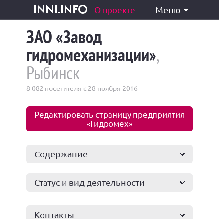
одукция и услуги
О проекте
Меню
inni.info
ЗАО «Завод
гидромеханизации»
,
Рыбинск
8 082 посетителя с 28 ноября 2016
Редактировать страницу предприятия
«Гидромех»
Содержание
Статус и вид деятельности
Контакты